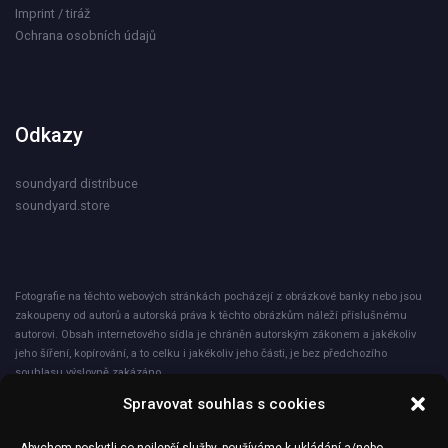
Imprint / tiráž
Ochrana osobních údajů
Odkazy
soundyard distribuce
soundyard.store
Fotografie na těchto webových stránkách pocházejí z obrázkové banky nebo jsou
zakoupeny od autorů a autorská práva k těchto obrázkům náleží příslušnému
autorovi. Obsah internetového sídla je chráněn autorským zákonem a jakékoliv
jeho šíření, kopírování, a to celku i jakékoliv jeho části, je bez předchozího
souhlasu výslovně zakázáno.
Spravovat souhlas s cookies
Společnost ICNET s.r.o. při nakládání s osobními údaji plně dodržuje zásady
obecného nařízení o ochraně osobních údajů – GDPR. Veškeré osobní údaje jsou