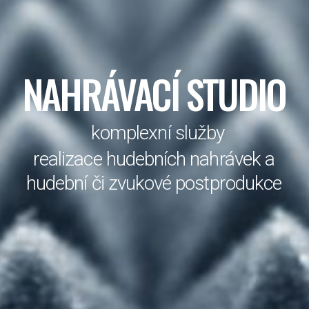
NAHRÁVACÍ STUDIO
komplexní služby
realizace hudebních nahrávek a
hudební či zvukové postprodukce