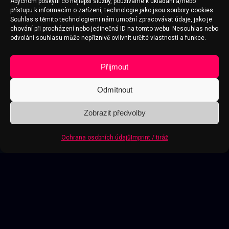
Abychom poskytli co nejlepší služby, používáme k ukládání a/nebo
přístupu k informacím o zařízení, technologie jako jsou soubory cookies.
Souhlas s těmito technologiemi nám umožní zpracovávat údaje, jako je
chování při procházení nebo jedinečná ID na tomto webu. Nesouhlas nebo
odvolání souhlasu může nepříznivě ovlivnit určité vlastnosti a funkce.
Přijmout
Odmítnout
Zobrazit předvolby
Ochrana osobních údajů
Imprint / tiráž
Rychlý kontakt
SoundYard / ICNET s.r.o.