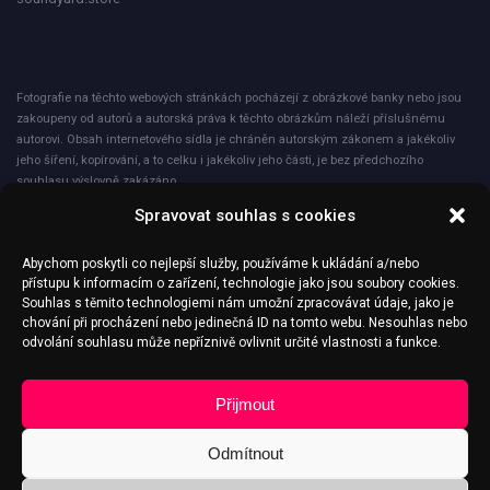
Fotografie na těchto webových stránkách pocházejí z obrázkové banky nebo jsou
zakoupeny od autorů a autorská práva k těchto obrázkům náleží příslušnému
autorovi. Obsah internetového sídla je chráněn autorským zákonem a jakékoliv
jeho šíření, kopírování, a to celku i jakékoliv jeho části, je bez předchozího
souhlasu výslovně zakázáno.
Spravovat souhlas s cookies
Společnost ICNET s.r.o. při nakládání s osobními údaji plně dodržuje zásady
obecného nařízení o ochraně osobních údajů – GDPR. Veškeré osobní údaje jsou
Abychom poskytli co nejlepší služby, používáme k ukládání a/nebo
zpracovávány a ukládány pouze zákonným způsobem a ze zákonných důvodů, a
přístupu k informacím o zařízení, technologie jako jsou soubory cookies.
to v nezbytné míře pouze k účelům, ke kterým jsou shromážděny a způsobem,
Souhlas s těmito technologiemi nám umožní zpracovávat údaje, jako je
který je s těmito účely slučitelný. Zabezpečení ochrany osobních údajů je
chování při procházení nebo jedinečná ID na tomto webu. Nesouhlas nebo
stanoveno v plné míře zvláštními vnitřními předpisy, dokumenty a smluvními
odvolání souhlasu může nepříznivě ovlivnit určité vlastnosti a funkce.
ujednáními společnosti.
Přijmout
Odmítnout