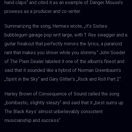
hand claps“ and cited it as an example of Danger Mouse’s
prowess as a producer and co-writer.
Summarizing the song, Hermes wrote, „It’s Sixties
bubblegum garage pop writ large, with T. Rex swagger and a
guitar freakout that perfectly mirrors the lyrics, a paranoid
rant that makes you shiver while you shimmy.“ John Soeder
of The Plain Dealer labeled it one of the album’s finest and
said that it sounded like a hybrid of Norman Greenbaum’s
„Spirit in the Sky“ and Gary Glitter’s „Rock and Roll Part 2“.
Harley Brown of Consequence of Sound called the song
„bombastic, slightly sleazy“ and said that it „best sums up
The Black Keys‘ almost unbelievably consistent
musicianship and success“.