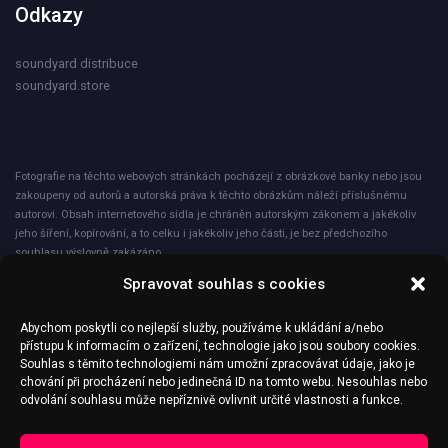
Odkazy
soundyard distribuce
soundyard.store
Fotografie na těchto webových stránkách pocházejí z obrázkové banky nebo jsou
zakoupeny od autorů a autorská práva k těchto obrázkům náleží příslušnému
autorovi. Obsah internetového sídla je chráněn autorským zákonem a jakékoliv
jeho šíření, kopírování, a to celku i jakékoliv jeho části, je bez předchozího
souhlasu výslovně zakázáno.
Spravovat souhlas s cookies
Společnost ICNET s.r.o. při nakládání s osobními údaji plně dodržuje zásady
obecného nařízení o ochraně osobních údajů – GDPR. Veškeré osobní údaje jsou
Abychom poskytli co nejlepší služby, používáme k ukládání a/nebo
zpracovávány a ukládány pouze zákonným způsobem a ze zákonných důvodů, a
přístupu k informacím o zařízení, technologie jako jsou soubory cookies.
to v nezbytné míře pouze k účelům, ke kterým jsou shromážděny a způsobem,
Souhlas s těmito technologiemi nám umožní zpracovávat údaje, jako je
který je s těmito účely slučitelný. Zabezpečení ochrany osobních údajů je
chování při procházení nebo jedinečná ID na tomto webu. Nesouhlas nebo
stanoveno v plné míře zvláštními vnitřními předpisy, dokumenty a smluvními
odvolání souhlasu může nepříznivě ovlivnit určité vlastnosti a funkce.
ujednáními společnosti.